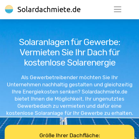
Solardachmiete.de
Solaranlagen für Gewerbe:
Vermieten Sie Ihr Dach für
kostenlose Solarenergie
Als Gewerbetreibender möchten Sie Ihr
Unternehmen nachhaltig gestalten und gleichzeitig
Ihre Energiekosten senken? Solardachmiete.de
bietet Ihnen die Möglichkeit, Ihr ungenutztes
Gewerbedach zu vermieten und dafür eine
kostenlose Solaranlage für Ihr Gewerbe zu erhalten.
Größe Ihrer Dachfläche: